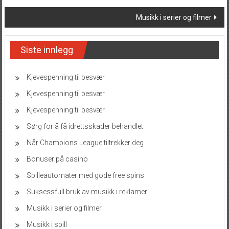
navigation
Musikk i serier og filmer
Siste innlegg
Kjevespenning til besvær
Kjevespenning til besvær
Kjevespenning til besvær
Sørg for å få idrettsskader behandlet
Når Champions League tiltrekker deg
Bonuser på casino
Spilleautomater med gode free spins
Suksessfull bruk av musikk i reklamer
Musikk i serier og filmer
Musikk i spill